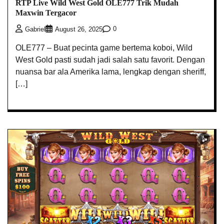
RTP Live Wild West Gold OLE777 Trik Mudah
Maxwin Tergacor
0
Gabriel
August 26, 2025
OLE777 – Buat pecinta game bertema koboi, Wild
West Gold pasti sudah jadi salah satu favorit. Dengan
nuansa bar ala Amerika lama, lengkap dengan sheriff,
[…]