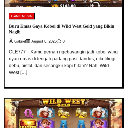
GAME MESIN
Buru Emas Gaya Koboi di Wild West Gold yang Bikin
Nagih
0
Gabriel
August 6, 2025
OLE777 – Kamu pernah ngebayangin jadi koboi yang
nyari emas di tengah padang pasir tandus, dikelilingi
debu, pistol, dan secangkir kopi hitam? Nah, Wild
West […]