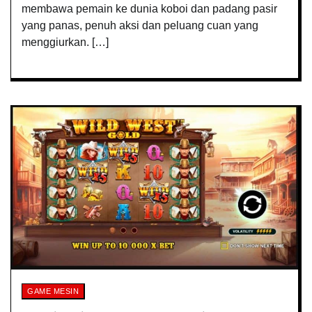
membawa pemain ke dunia koboi dan padang pasir
yang panas, penuh aksi dan peluang cuan yang
menggiurkan. […]
GAME MESIN