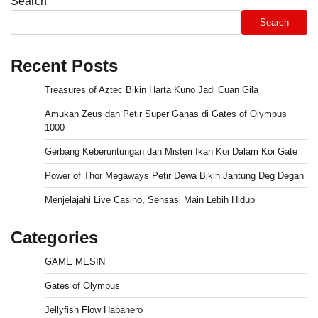
Search
Search
Recent Posts
Treasures of Aztec Bikin Harta Kuno Jadi Cuan Gila
Amukan Zeus dan Petir Super Ganas di Gates of Olympus
1000
Gerbang Keberuntungan dan Misteri Ikan Koi Dalam Koi Gate
Power of Thor Megaways Petir Dewa Bikin Jantung Deg Degan
Menjelajahi Live Casino, Sensasi Main Lebih Hidup
Categories
GAME MESIN
Gates of Olympus
Jellyfish Flow Habanero